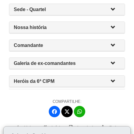
Sede - Quartel
Nossa história
Comandante
Galeria de ex-comandantes
Heróis da 6ª CIPM
COMPARTILHE:
Fa
W
ce
ha
Tw
bo
ts
Voltar
Início
Imprimir
Baixar
itt
ok
Ap