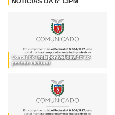
NOTÍCIAS DA 6ª CIPM
Conteúdo indisponível devido ao
período eleitoral