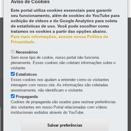
Aviso de Cookies
er
p
Este portal utiliza cookies essenciais para garantir
seu funcionamento, além de cookies do YouTube para
exibição de vídeos e do Google Analytics para coleta
DENUNCIE CORRUPÇÃO
de estatísticas de uso. Você pode escolher como
tratamos os cookies a partir das opções abaixo.
Para mais informações, acesse nossa Política de
OUVIDORIA
Privacidade.
Necessários
TRANSPARÊNCIA INSTITUCIONAL
Sem esse tipo de cookie, nosso portal não funciona
plenamente. Esses cookies não coletam informações sobre o
MAPA DO SITE
visitante.
Estatísticos
Esses cookies nos ajudam a entender como os visitantes
interagem com nosso site. As informações são coletadas
Navegacao
anonimamente, não identificam o visitante.
Colunas
Propaganda
Cookies de propaganda são usados para rastrear preferências
Pmpr
dos visitantes em nosso Portal relacionadas com vídeos
POLÍCIA MILITAR DO PARANÁ
institucionais exibidos através do YouTube.
Av. Marechal Floriano Peixoto, 1401
-
80230-110
-
Curitiba
-
PR
MAPA
Salvar preferências
Horário de atendimento:
8h a 11h30
/
13h30 a 17h30