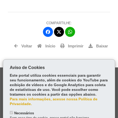
COMPARTILHE:
Fa
W
ce
ha
Tw
bo
ts
Voltar
Início
Imprimir
Baixar
itt
ok
Ap
er
p
Aviso de Cookies
DENUNCIE CORRUPÇÃO
Este portal utiliza cookies essenciais para garantir
seu funcionamento, além de cookies do YouTube para
exibição de vídeos e do Google Analytics para coleta
OUVIDORIA
de estatísticas de uso. Você pode escolher como
tratamos os cookies a partir das opções abaixo.
Para mais informações, acesse nossa Política de
TRANSPARÊNCIA INSTITUCIONAL
Privacidade.
MAPA DO SITE
Necessários
Sem esse tipo de cookie, nosso portal não funciona