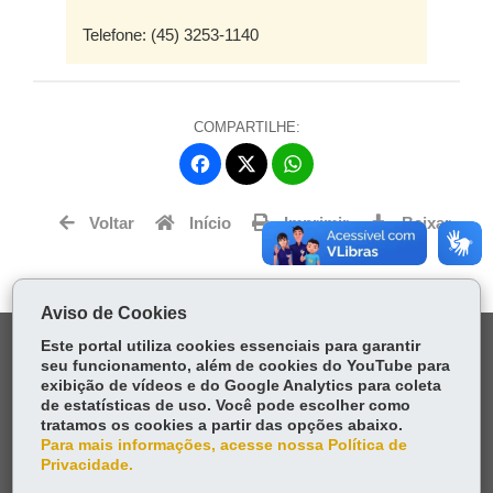
Telefone: (45) 3253-1140
COMPARTILHE:
Fa
W
ce
ha
Tw
bo
ts
Voltar
Início
Imprimir
Baixar
itt
ok
Ap
er
p
Aviso de Cookies
DENUNCIE CORRUPÇÃO
Este portal utiliza cookies essenciais para garantir
seu funcionamento, além de cookies do YouTube para
exibição de vídeos e do Google Analytics para coleta
OUVIDORIA
de estatísticas de uso. Você pode escolher como
tratamos os cookies a partir das opções abaixo.
Para mais informações, acesse nossa Política de
TRANSPARÊNCIA INSTITUCIONAL
Privacidade.