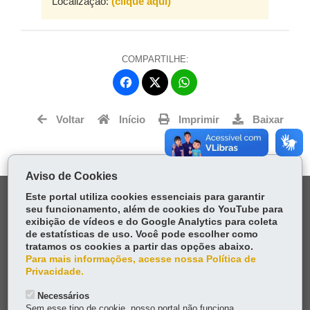
Localização:
(clique aqui)
COMPARTILHE:
Fa
W
ce
ha
Tw
bo
ts
Voltar
Início
Imprimir
Baixar
itt
ok
Ap
er
p
Aviso de Cookies
DENUNCIE CORRUPÇÃO
Este portal utiliza cookies essenciais para garantir
seu funcionamento, além de cookies do YouTube para
exibição de vídeos e do Google Analytics para coleta
OUVIDORIA
de estatísticas de uso. Você pode escolher como
tratamos os cookies a partir das opções abaixo.
Para mais informações, acesse nossa Política de
TRANSPARÊNCIA INSTITUCIONAL
Privacidade.
MAPA DO SITE
Necessários
Sem esse tipo de cookie, nosso portal não funciona