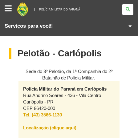
POLÍCIA
MILITAR
POLÍCIA MILITAR DO PARANÁ
DO
PARANÁ
Serviços para você!
Pelotão - Carlópolis
Sede do 3º Pelotão, da 1ª Companhia do 2º
Batalhão de Polícia Militar.
Polícia Militar do Paraná em Carlópolis
Rua Andrino Soares - 436 - Vila Centro
Carlópolis - PR
CEP 86420-000
Tel. (43) 3566-1130
Localização (clique aqui)