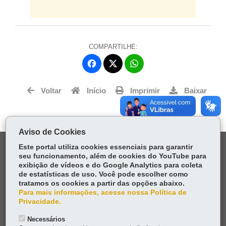
COMPARTILHE:
Fa
W
ce
ha
Tw
bo
ts
Voltar
Início
Imprimir
Baixar
itt
ok
Ap
er
p
Aviso de Cookies
DENUNCIE CORRUPÇÃO
Este portal utiliza cookies essenciais para garantir
seu funcionamento, além de cookies do YouTube para
exibição de vídeos e do Google Analytics para coleta
OUVIDORIA
de estatísticas de uso. Você pode escolher como
tratamos os cookies a partir das opções abaixo.
Para mais informações, acesse nossa Política de
TRANSPARÊNCIA INSTITUCIONAL
Privacidade.
MAPA DO SITE
Necessários