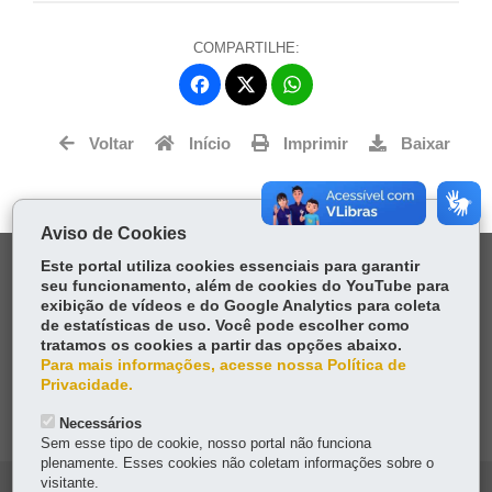
COMPARTILHE:
Fa
W
ce
ha
Tw
bo
ts
Voltar
Início
Imprimir
Baixar
itt
ok
Ap
er
p
Aviso de Cookies
DENUNCIE CORRUPÇÃO
Este portal utiliza cookies essenciais para garantir
seu funcionamento, além de cookies do YouTube para
exibição de vídeos e do Google Analytics para coleta
OUVIDORIA
de estatísticas de uso. Você pode escolher como
tratamos os cookies a partir das opções abaixo.
Para mais informações, acesse nossa Política de
TRANSPARÊNCIA INSTITUCIONAL
Privacidade.
MAPA DO SITE
Necessários
Sem esse tipo de cookie, nosso portal não funciona
plenamente. Esses cookies não coletam informações sobre o
visitante.