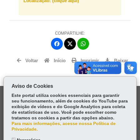
Localização: (clique aqui)
COMPARTILHE:
Fa
W
ce
ha
Tw
bo
ts
Voltar
Início
Imprimir
Baixar
itt
ok
Ap
er
p
Aviso de Cookies
DENUNCIE CORRUPÇÃO
Este portal utiliza cookies essenciais para garantir
seu funcionamento, além de cookies do YouTube para
exibição de vídeos e do Google Analytics para coleta
OUVIDORIA
de estatísticas de uso. Você pode escolher como
tratamos os cookies a partir das opções abaixo.
Para mais informações, acesse nossa Política de
TRANSPARÊNCIA INSTITUCIONAL
Privacidade.
MAPA DO SITE