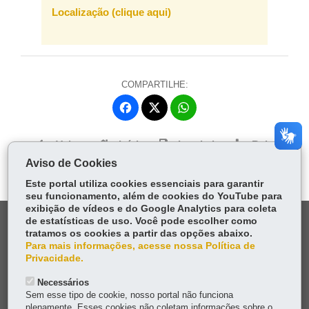
Localização (clique aqui)
COMPARTILHE:
Fa
W
ce
ha
Tw
bo
ts
Voltar
Início
Imprimir
Baixar
itt
ok
Ap
Aviso de Cookies
er
p
Este portal utiliza cookies essenciais para garantir
seu funcionamento, além de cookies do YouTube para
exibição de vídeos e do Google Analytics para coleta
de estatísticas de uso. Você pode escolher como
DENUNCIE CORRUPÇÃO
tratamos os cookies a partir das opções abaixo.
Para mais informações, acesse nossa Política de
OUVIDORIA
Privacidade.
Necessários
TRANSPARÊNCIA INSTITUCIONAL
Sem esse tipo de cookie, nosso portal não funciona
plenamente. Esses cookies não coletam informações sobre o