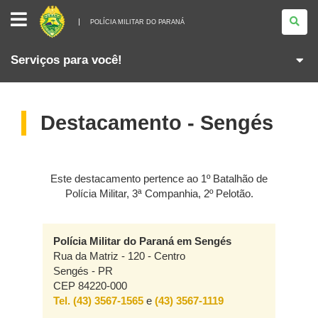
POLÍCIA
MILITAR
POLÍCIA MILITAR DO PARANÁ
DO
PARANÁ
Serviços para você!
Destacamento - Sengés
Este destacamento pertence ao 1º Batalhão de
Polícia Militar, 3ª Companhia, 2º Pelotão.
Polícia Militar do Paraná em Sengés
Rua da Matriz - 120 - Centro
Sengés - PR
CEP 84220-000
Tel. (43) 3567-1565
e
(43) 3567-1119