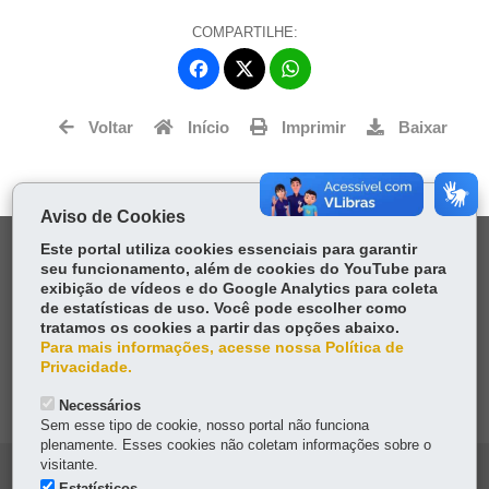
COMPARTILHE:
Fa
W
ce
ha
Tw
bo
ts
Voltar
Início
Imprimir
Baixar
itt
ok
Ap
er
p
Aviso de Cookies
DENUNCIE CORRUPÇÃO
Este portal utiliza cookies essenciais para garantir
seu funcionamento, além de cookies do YouTube para
exibição de vídeos e do Google Analytics para coleta
OUVIDORIA
de estatísticas de uso. Você pode escolher como
tratamos os cookies a partir das opções abaixo.
Para mais informações, acesse nossa Política de
TRANSPARÊNCIA INSTITUCIONAL
Privacidade.
MAPA DO SITE
Necessários
Sem esse tipo de cookie, nosso portal não funciona
plenamente. Esses cookies não coletam informações sobre o
visitante.
Navegacao
Estatísticos