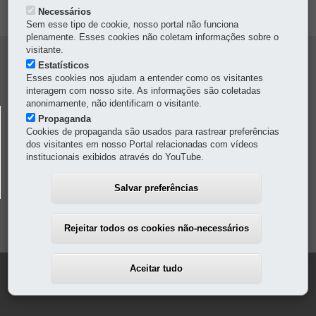
MAPA DO SITE
Necessários
Sem esse tipo de cookie, nosso portal não funciona
plenamente. Esses cookies não coletam informações sobre o
visitante.
Navegacao
Estatísticos
Esses cookies nos ajudam a entender como os visitantes
Colunas
interagem com nosso site. As informações são coletadas
Pmpr
anonimamente, não identificam o visitante.
POLÍCIA MILITAR DO PARANÁ
Propaganda
Cookies de propaganda são usados para rastrear preferências
Av. Marechal Floriano Peixoto, 1401
-
80230-110
-
Curitiba
-
PR
dos visitantes em nosso Portal relacionadas com vídeos
MAPA
institucionais exibidos através do YouTube.
Horário de atendimento:
8h a 11h30
/
13h30 a 17h30
41 3304-4700
-
Em caso de emergência, ligue
190
Salvar preferências
Rejeitar todos os cookies não-necessários
Este bloco está quebrado ou ausente. Pode estar faltando conteúdo ou pode
Aceitar tudo
ser necessário habilitar o módulo original.