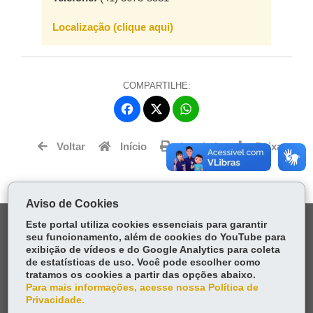
Localização (clique aqui)
COMPARTILHE:
Fa
W
ce
ha
Tw
bo
ts
Voltar
Início
Imprimir
Baixar
itt
ok
Ap
er
p
Aviso de Cookies
DENUNCIE CORRUPÇÃO
Este portal utiliza cookies essenciais para garantir
seu funcionamento, além de cookies do YouTube para
exibição de vídeos e do Google Analytics para coleta
OUVIDORIA
de estatísticas de uso. Você pode escolher como
tratamos os cookies a partir das opções abaixo.
Para mais informações, acesse nossa Política de
TRANSPARÊNCIA INSTITUCIONAL
Privacidade.