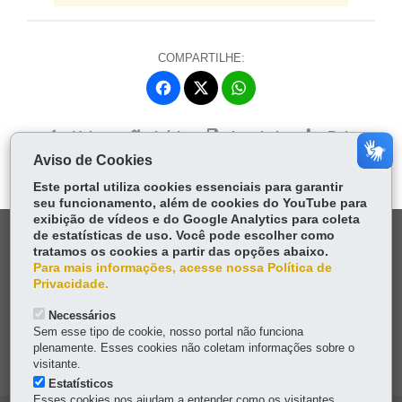
COMPARTILHE:
Fa
W
ce
ha
Tw
bo
ts
Voltar
Início
Imprimir
Baixar
itt
ok
Ap
Aviso de Cookies
er
p
Este portal utiliza cookies essenciais para garantir
seu funcionamento, além de cookies do YouTube para
exibição de vídeos e do Google Analytics para coleta
de estatísticas de uso. Você pode escolher como
DENUNCIE CORRUPÇÃO
tratamos os cookies a partir das opções abaixo.
Para mais informações, acesse nossa Política de
OUVIDORIA
Privacidade.
Necessários
TRANSPARÊNCIA INSTITUCIONAL
Sem esse tipo de cookie, nosso portal não funciona
plenamente. Esses cookies não coletam informações sobre o
MAPA DO SITE
visitante.
Estatísticos
Esses cookies nos ajudam a entender como os visitantes