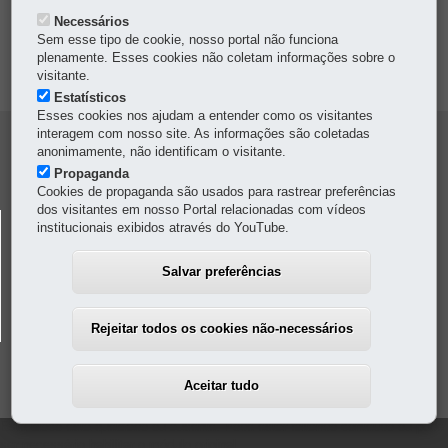
Necessários
TRANSPARÊNCIA INSTITUCIONAL
Sem esse tipo de cookie, nosso portal não funciona
plenamente. Esses cookies não coletam informações sobre o
MAPA DO SITE
visitante.
Estatísticos
Esses cookies nos ajudam a entender como os visitantes
interagem com nosso site. As informações são coletadas
Navegacao
anonimamente, não identificam o visitante.
Colunas
Propaganda
Cookies de propaganda são usados para rastrear preferências
Pmpr
dos visitantes em nosso Portal relacionadas com vídeos
POLÍCIA MILITAR DO PARANÁ
institucionais exibidos através do YouTube.
Av. Marechal Floriano Peixoto, 1401
-
80230-110
-
Curitiba
-
PR
MAPA
Salvar preferências
Horário de atendimento:
8h a 11h30
/
13h30 a 17h30
41 3304-4700
-
Em caso de emergência, ligue
190
Rejeitar todos os cookies não-necessários
Aceitar tudo
Este bloco está quebrado ou ausente. Pode estar faltando conteúdo ou pode
ser necessário habilitar o módulo original.