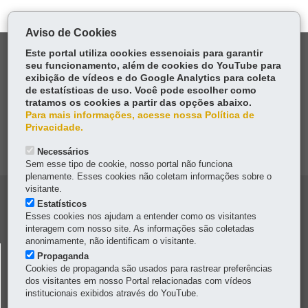
Aviso de Cookies
DENUNCIE CORRUPÇÃO
Este portal utiliza cookies essenciais para garantir
seu funcionamento, além de cookies do YouTube para
exibição de vídeos e do Google Analytics para coleta
OUVIDORIA
de estatísticas de uso. Você pode escolher como
tratamos os cookies a partir das opções abaixo.
Para mais informações, acesse nossa Política de
TRANSPARÊNCIA INSTITUCIONAL
Privacidade.
MAPA DO SITE
Necessários
Sem esse tipo de cookie, nosso portal não funciona
plenamente. Esses cookies não coletam informações sobre o
visitante.
Navegacao
Estatísticos
Esses cookies nos ajudam a entender como os visitantes
Colunas
interagem com nosso site. As informações são coletadas
Pmpr
anonimamente, não identificam o visitante.
POLÍCIA MILITAR DO PARANÁ
Propaganda
Cookies de propaganda são usados para rastrear preferências
Av. Marechal Floriano Peixoto, 1401
-
80230-110
-
Curitiba
-
PR
dos visitantes em nosso Portal relacionadas com vídeos
MAPA
institucionais exibidos através do YouTube.
Horário de atendimento:
8h a 11h30
/
13h30 a 17h30