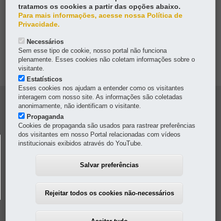
tratamos os cookies a partir das opções abaixo.
Para mais informações, acesse nossa Política de
OUVIDORIA
Privacidade.
Necessários
TRANSPARÊNCIA INSTITUCIONAL
Sem esse tipo de cookie, nosso portal não funciona
plenamente. Esses cookies não coletam informações sobre o
MAPA DO SITE
visitante.
Estatísticos
Esses cookies nos ajudam a entender como os visitantes
interagem com nosso site. As informações são coletadas
Navegacao
anonimamente, não identificam o visitante.
Colunas
Propaganda
Cookies de propaganda são usados para rastrear preferências
Pmpr
dos visitantes em nosso Portal relacionadas com vídeos
POLÍCIA MILITAR DO PARANÁ
institucionais exibidos através do YouTube.
Av. Marechal Floriano Peixoto, 1401
-
80230-110
-
Curitiba
-
PR
MAPA
Salvar preferências
Horário de atendimento:
8h a 11h30
/
13h30 a 17h30
41 3304-4700
-
Em caso de emergência, ligue
190
Rejeitar todos os cookies não-necessários