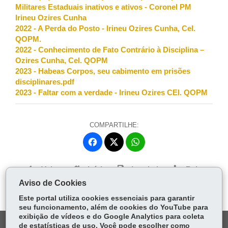
Militares Estaduais inativos e ativos - Coronel PM
Irineu Ozires Cunha
2022 - A Perda do Posto - Irineu Ozires Cunha, Cel.
QOPM.
2022 - Conhecimento de Fato Contrário à Disciplina –
Ozires Cunha, Cel. QOPM
2023 - Habeas Corpos, seu cabimento em prisões
disciplinares.pdf
2023 - Faltar com a verdade - Irineu Ozires CEl. QOPM
COMPARTILHE:
Fa
W
ce
ha
Tw
bo
ts
Voltar
Início
Imprimir
Baixar
itt
ok
Ap
Aviso de Cookies
er
p
Este portal utiliza cookies essenciais para garantir
seu funcionamento, além de cookies do YouTube para
exibição de vídeos e do Google Analytics para coleta
de estatísticas de uso. Você pode escolher como
DENUNCIE CORRUPÇÃO