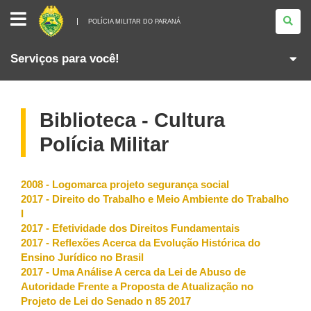
POLÍCIA
MILITAR
POLÍCIA MILITAR DO PARANÁ
DO
PARANÁ
Serviços para você!
Biblioteca - Cultura
Polícia Militar
2008 - Logomarca projeto segurança social
2017 - Direito do Trabalho e Meio Ambiente do Trabalho
I
2017 - Efetividade dos Direitos Fundamentais
2017 - Reflexões Acerca da Evolução Histórica do
Ensino Jurídico no Brasil
2017 - Uma Análise A cerca da Lei de Abuso de
Autoridade Frente a Proposta de Atualização no
Projeto de Lei do Senado n 85 2017